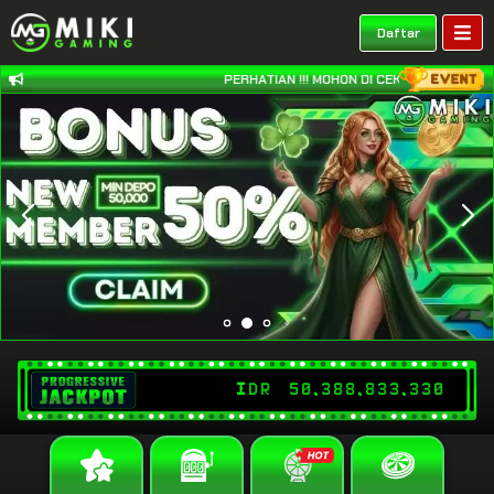
Daftar
PERHATIAN !!! MOHON DI CEK REKENING B
IDR
50,388,833,388