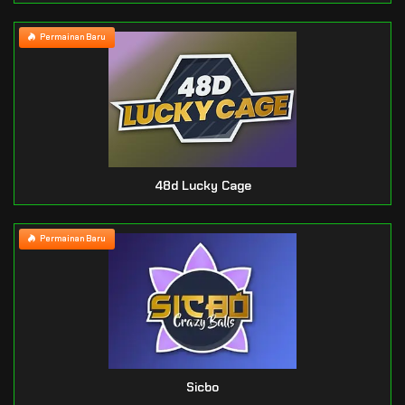
Permainan Baru
48d Lucky Cage
Permainan Baru
Sicbo