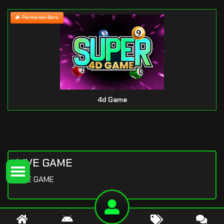
Permainan Baru
4d Game
LIVE GAME
LIVE GAME