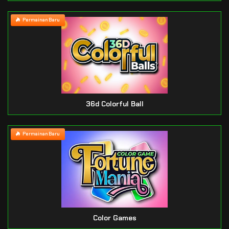
Permainan Baru
36d Colorful Ball
Permainan Baru
Color Games