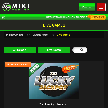
Daftar
PERHATIAN !!! MOHON DI CEK REKENING BANK
LIVE GAMES
MIKIGAMING
Livegames
Livegame
All Games
Live Game
Permainan Baru
12d Lucky Jackpot