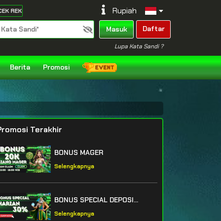
Rupiah
ENING BANK YANG AKTIF DARI FORM DEPOSIT SEBELUM MELAKUKAN DEPOSIT . 
Daftar
Masuk
Lupa Kata Sandi ?
Berita
Promosi
Promosi Terakhir
BONUS MAGER
Selengkapnya
BONUS SPECIAL DEPOSI...
Selengkapnya