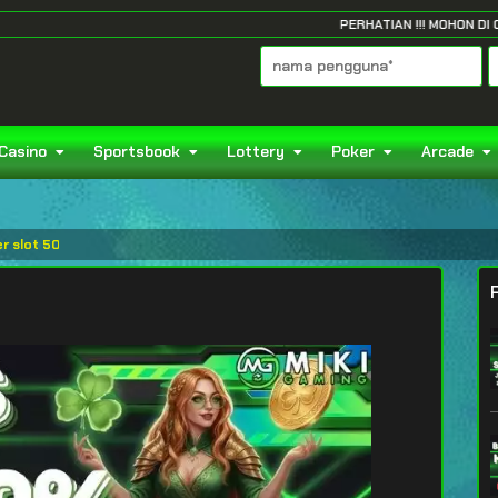
PERHATIAN !!! MOHON DI CEK REK
Casino
Sportsbook
Lottery
Poker
Arcade
 slot 50