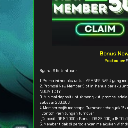
Bonus New
Posted on:
W
Syarat & Ketentuan :
1. Promo ini berlaku untuk MEMBER BARU yang men
2. Promosi New Member Slot ini hanya berlaku u
NOLIMITCITY
3. Minimal deposit untuk mengikuti promosi adal
sebesar 200,000
4. Member wajib mencapai Turnover sebanyak 15x 
Contoh Perhitungan Turnover :
(Deposit IDR 50.000 + Bonus IDR 25.000) x 15 TO =1
5. Member tidak di perbolehkan melakukan Withd