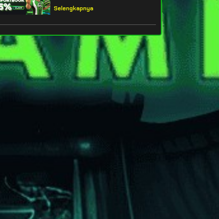
Selengkapnya