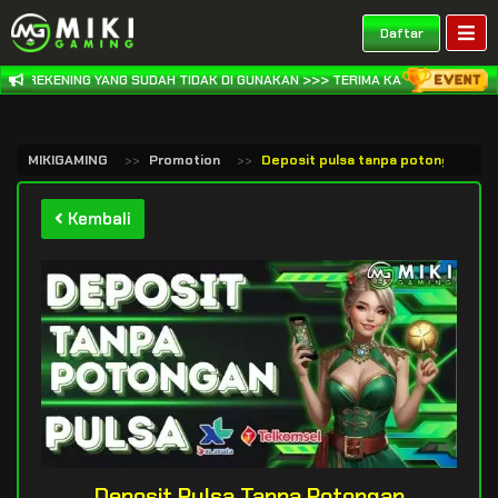
Daftar
 KE REKENING YANG SUDAH TIDAK DI GUNAKAN >>> TERIMA KASIH
MIKIGAMING
Promotion
Deposit pulsa tanpa potongan mik
Kembali
Deposit Pulsa Tanpa Potongan